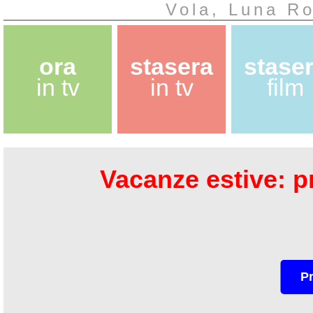
Vola, Luna R
ora
stasera
stase
in tv
in tv
film
Vacanze estive: pr
P