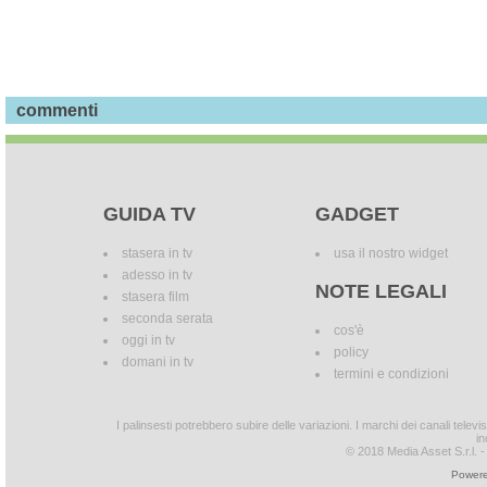
commenti
GUIDA TV
GADGET
stasera in tv
usa il nostro widget
adesso in tv
NOTE LEGALI
stasera film
seconda serata
cos'è
oggi in tv
policy
domani in tv
termini e condizioni
I palinsesti potrebbero subire delle variazioni. I marchi dei canali tele
in
© 2018 Media Asset S.r.l. - T
Powere