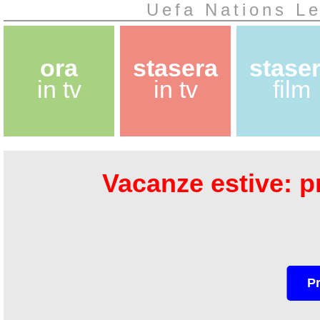
Uefa Nations Le
ora
stasera
stase
in tv
in tv
film
Vacanze estive: pr
P