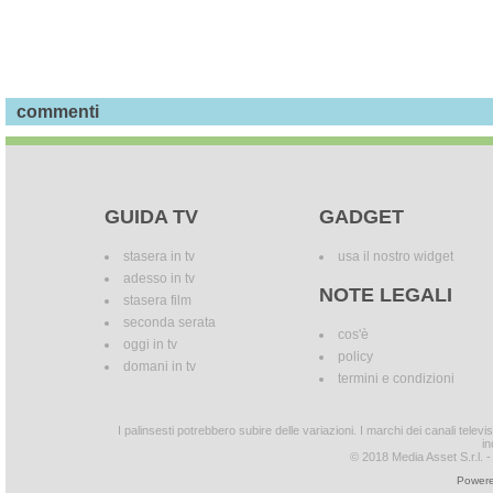
commenti
GUIDA TV
GADGET
stasera in tv
usa il nostro widget
adesso in tv
NOTE LEGALI
stasera film
seconda serata
cos'è
oggi in tv
policy
domani in tv
termini e condizioni
I palinsesti potrebbero subire delle variazioni. I marchi dei canali tele
in
© 2018 Media Asset S.r.l. - T
Powere