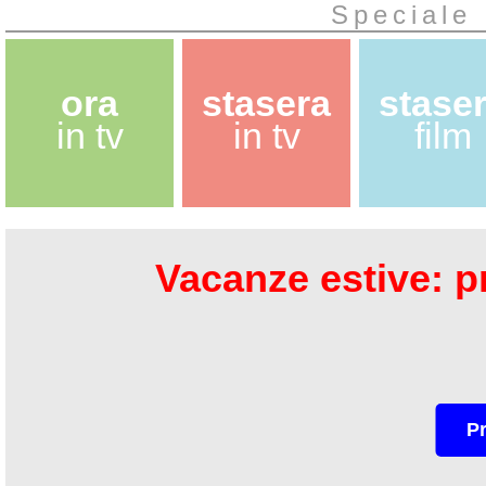
Speciale 
ora
stasera
stase
in tv
in tv
film
Vacanze estive: pr
P