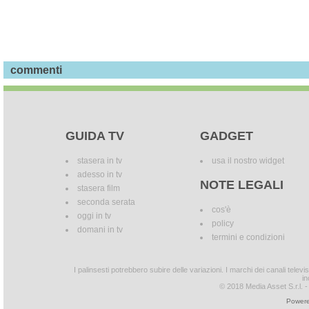
commenti
GUIDA TV
GADGET
stasera in tv
usa il nostro widget
adesso in tv
NOTE LEGALI
stasera film
seconda serata
cos'è
oggi in tv
policy
domani in tv
termini e condizioni
I palinsesti potrebbero subire delle variazioni. I marchi dei canali tele
in
© 2018 Media Asset S.r.l. - T
Powere