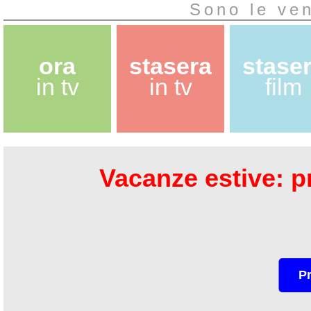
Sono le ven
ora
stasera
stase
in tv
in tv
film
Vacanze estive: pr
P