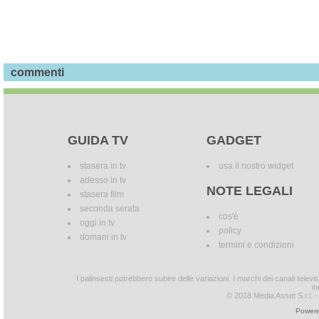
commenti
GUIDA TV
GADGET
stasera in tv
usa il nostro widget
adesso in tv
NOTE LEGALI
stasera film
seconda serata
cos'è
oggi in tv
policy
domani in tv
termini e condizioni
I palinsesti potrebbero subire delle variazioni. I marchi dei canali tele
in
© 2018 Media Asset S.r.l. - T
Powere