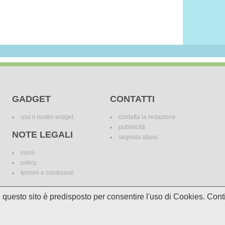
GADGET
CONTATTI
usa il nostro widget
contatta la redazione
pubblicità
NOTE LEGALI
segnala abusi
cos'è
policy
termini e condizioni
i, questo sito è predisposto per consentire l'uso di Cookies. C
le variazioni. I marchi dei canali televisivi appartengono ai legittimi proprietari. Le informazi
incomplete e/o errate.
© 2018 Media Asset S.r.l. - Tutti i diritti riservati. - P.I./C.F: 11305210012
Powered by