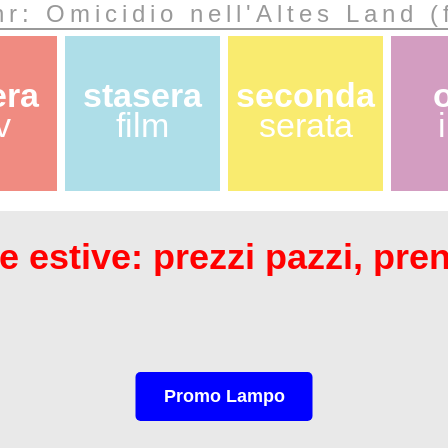
r: Omicidio nell'Altes Land (
era
stasera
seconda
v
film
serata
 estive: prezzi pazzi, pre
Promo Lampo