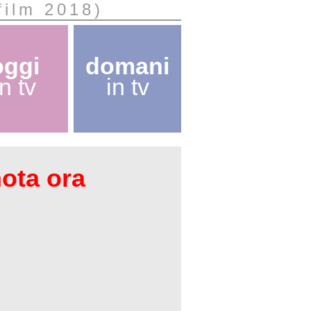
film 2018)
oggi
domani
in tv
in tv
nota ora