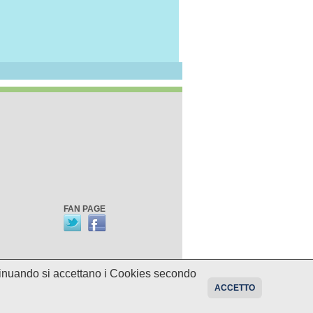
FAN PAGE
ontinuando si accettano i Cookies secondo
oni sui programmi potrebbero essere
ACCETTO