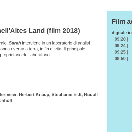
Film a
ll'Altes Land (film 2018)
digitale i
09:20 |
rale,
Sarah
interviene in un laboratorio di analisi
09:24 |
a riversa a terra, in fin di vita. Il principale
09:25 |
 proprietario del laboratorio...
08:50 |
termeier, Herbert Knaup, Stephanie Eidt, Rudolf
rchhoff