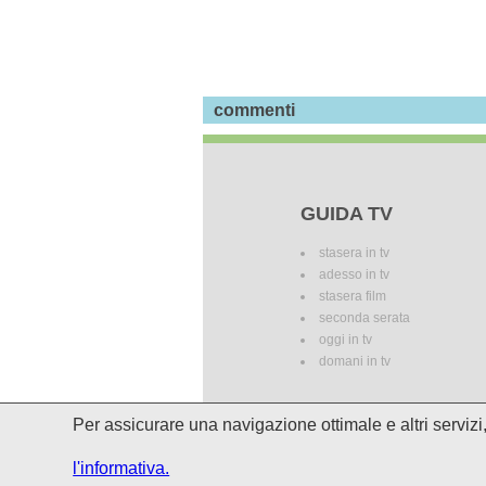
commenti
GUIDA TV
stasera in tv
adesso in tv
stasera film
seconda serata
oggi in tv
domani in tv
Per assicurare una navigazione ottimale e altri serviz
I palinsesti potrebbero subire del
l'informativa.