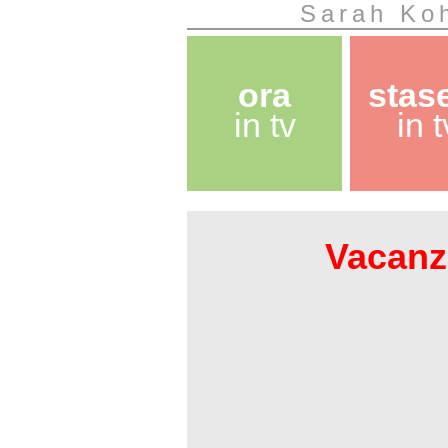
Sarah Koh
ora
stas
in tv
in t
Vacanze