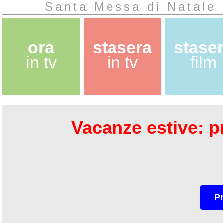
Santa Messa di Natale
ora
stasera
stase
in tv
in tv
film
Vacanze estive: pr
P