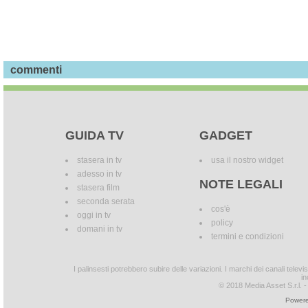
commenti
GUIDA TV
GADGET
stasera in tv
usa il nostro widget
adesso in tv
NOTE LEGALI
stasera film
seconda serata
cos'è
oggi in tv
policy
domani in tv
termini e condizioni
I palinsesti potrebbero subire delle variazioni. I marchi dei canali tele
in
© 2018 Media Asset S.r.l. - T
Powere