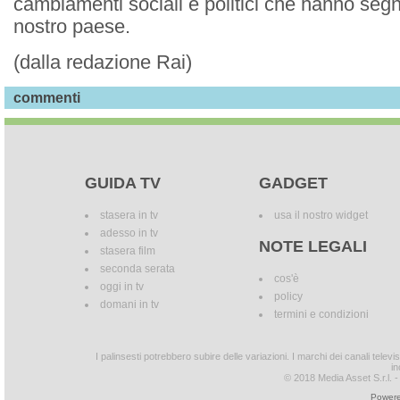
cambiamenti sociali e politici che hanno segna
nostro paese.
(dalla redazione Rai)
commenti
GUIDA TV
GADGET
stasera in tv
usa il nostro widget
adesso in tv
NOTE LEGALI
stasera film
seconda serata
cos'è
oggi in tv
policy
domani in tv
termini e condizioni
I palinsesti potrebbero subire delle variazioni. I marchi dei canali tele
in
© 2018 Media Asset S.r.l. - T
Powere