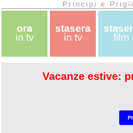
Principi e Prig
ora
stasera
stase
in tv
in tv
film
Vacanze estive: pr
P