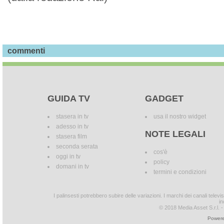
commenti
GUIDA TV
GADGET
stasera in tv
usa il nostro widget
adesso in tv
NOTE LEGALI
stasera film
seconda serata
cos'è
oggi in tv
policy
domani in tv
termini e condizioni
I palinsesti potrebbero subire delle variazioni. I marchi dei canali tele
in
© 2018 Media Asset S.r.l. - T
Powere