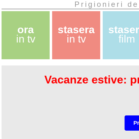
Prigionieri de
ora
stasera
stase
in tv
in tv
film
Vacanze estive: pr
P