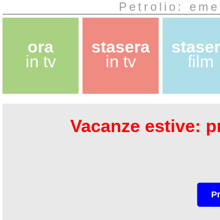
Petrolio: em
ora
stasera
stase
in tv
in tv
film
Vacanze estive: pr
P