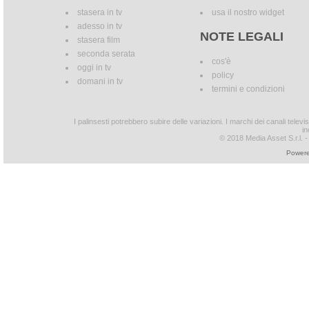
stasera in tv
usa il nostro widget
adesso in tv
NOTE LEGALI
stasera film
seconda serata
cos'è
oggi in tv
policy
domani in tv
termini e condizioni
I palinsesti potrebbero subire delle variazioni. I marchi dei canali tele
in
© 2018 Media Asset S.r.l. - T
Powere