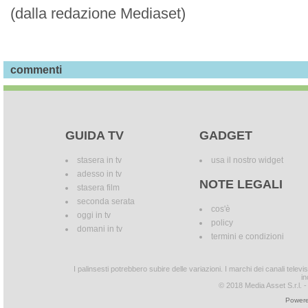
(dalla redazione Mediaset)
commenti
GUIDA TV
GADGET
stasera in tv
usa il nostro widget
adesso in tv
NOTE LEGALI
stasera film
seconda serata
cos'è
oggi in tv
policy
domani in tv
termini e condizioni
I palinsesti potrebbero subire delle variazioni. I marchi dei canali tele
in
© 2018 Media Asset S.r.l. - T
Powere