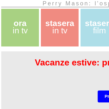
Perry Mason: l'os
ora
stasera
stase
in tv
in tv
film
Vacanze estive: pr
P