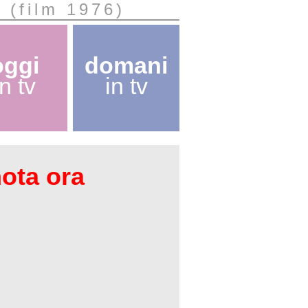
e (film 1976)
oggi
domani
in tv
in tv
nota ora