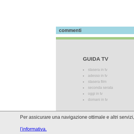
commenti
GUIDA TV
stasera in tv
adesso in tv
stasera film
seconda serata
oggi in tv
domani in tv
Per assicurare una navigazione ottimale e altri serviz
I palinsesti potrebbero subire del
l'informativa.