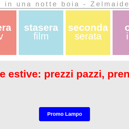
i in una notte boia - Zelmaid
era
stasera
seconda
v
film
serata
 estive: prezzi pazzi, pre
Promo Lampo