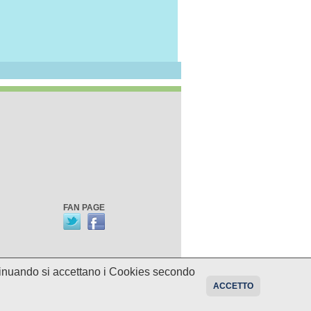
FAN PAGE
ontinuando si accettano i Cookies secondo
oni sui programmi potrebbero essere
ACCETTO