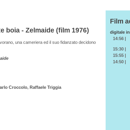
Film a
te boia - Zelmaide (film 1976)
digitale i
14:56 |
 lavorano, una cameriera ed il suo fidanzato decidono
15:30 |
15:55 |
maide
14:50 |
arlo Croccolo, Raffaele Triggia