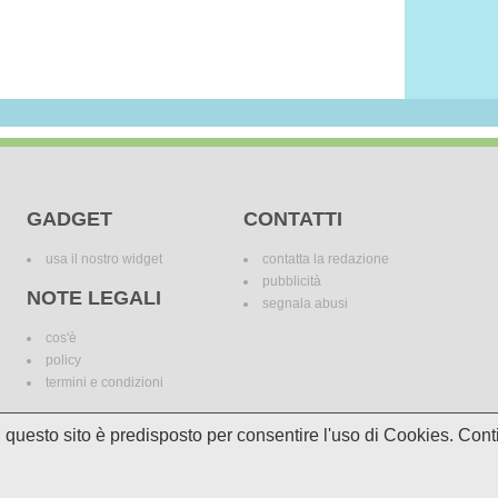
GADGET
CONTATTI
usa il nostro widget
contatta la redazione
pubblicità
NOTE LEGALI
segnala abusi
cos'è
policy
termini e condizioni
i, questo sito è predisposto per consentire l'uso di Cookies. C
le variazioni. I marchi dei canali televisivi appartengono ai legittimi proprietari. Le informazi
incomplete e/o errate.
© 2018 Media Asset S.r.l. - Tutti i diritti riservati. - P.I./C.F: 11305210012
Powered by