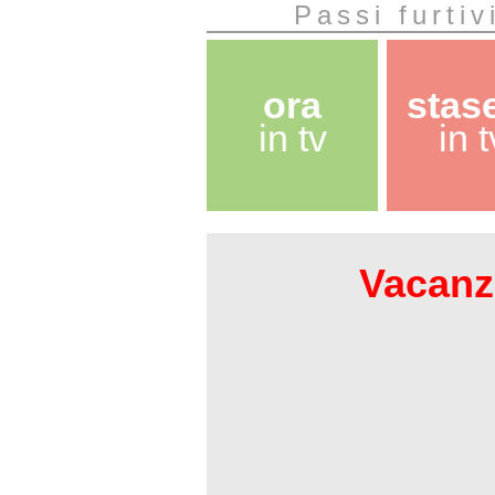
Passi furtiv
ora
stas
in tv
in t
Vacanze