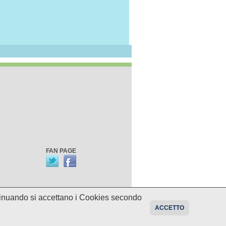
FAN PAGE
ontinuando si accettano i Cookies secondo
oni sui programmi potrebbero essere
ACCETTO