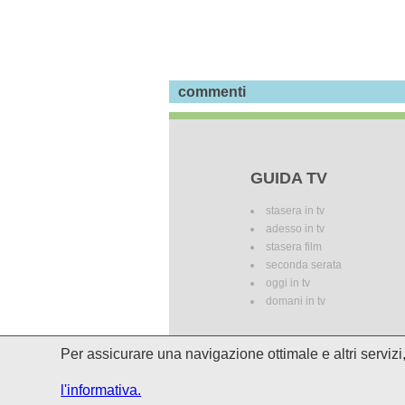
commenti
GUIDA TV
stasera in tv
adesso in tv
stasera film
seconda serata
oggi in tv
domani in tv
Per assicurare una navigazione ottimale e altri serviz
I palinsesti potrebbero subire del
l'informativa.