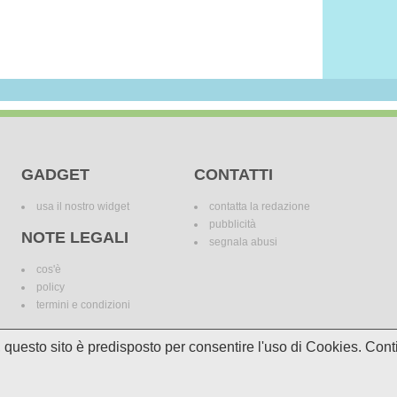
GADGET
CONTATTI
usa il nostro widget
contatta la redazione
pubblicità
NOTE LEGALI
segnala abusi
cos'è
policy
termini e condizioni
i, questo sito è predisposto per consentire l'uso di Cookies. C
le variazioni. I marchi dei canali televisivi appartengono ai legittimi proprietari. Le informazi
incomplete e/o errate.
© 2018 Media Asset S.r.l. - Tutti i diritti riservati. - P.I./C.F: 11305210012
Powered by