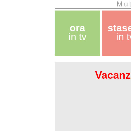
Mut
ora
stas
in tv
in t
Vacanze