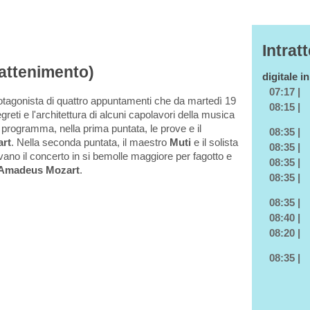
Intrat
rattenimento)
digitale i
07:17 |
tagonista di quattro appuntamenti che da martedì 19
08:15 |
eti e l'architettura di alcuni capolavori della musica
n programma, nella prima puntata, le prove e il
08:35 |
rt
. Nella seconda puntata, il maestro
Muti
e il solista
08:35 |
vano il concerto in si bemolle maggiore per fagotto e
08:35 |
Amadeus Mozart
.
08:35 |
08:35 |
08:40 |
08:20 |
08:35 |