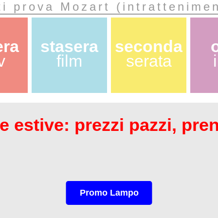
i prova Mozart (intrattenime
era
stasera
seconda
v
film
serata
 estive: prezzi pazzi, pre
Promo Lampo