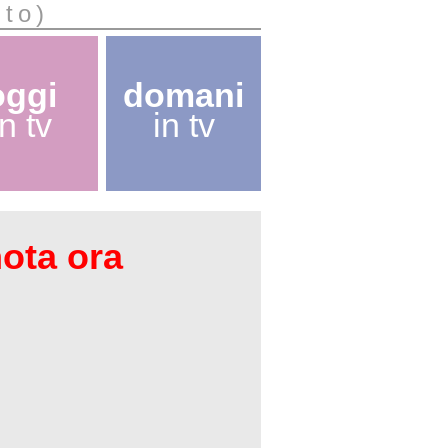
nto)
oggi
domani
in tv
in tv
nota ora