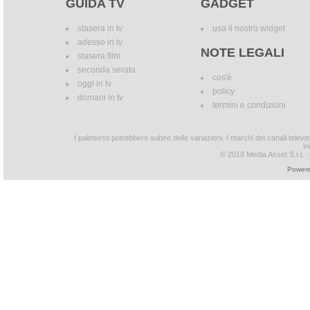
GUIDA TV
GADGET
stasera in tv
usa il nostro widget
adesso in tv
NOTE LEGALI
stasera film
seconda serata
cos'è
oggi in tv
policy
domani in tv
termini e condizioni
I palinsesti potrebbero subire delle variazioni. I marchi dei canali tele
in
© 2018 Media Asset S.r.l. - T
Powere