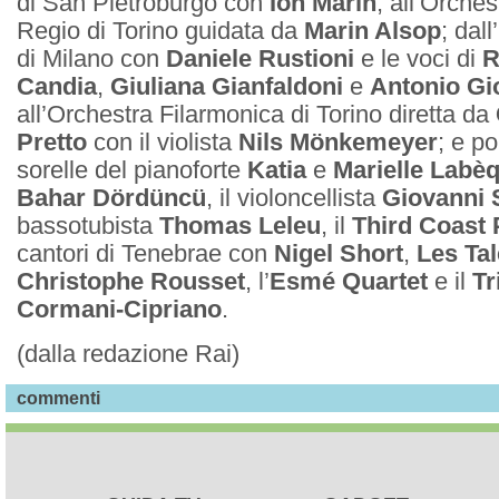
di San Pietroburgo con
Ion Marin
, all’Orches
Regio di Torino guidata da
Marin Alsop
; dal
di Milano con
Daniele Rustioni
e le voci di
R
Candia
,
Giuliana Gianfaldoni
e
Antonio Gi
all’Orchestra Filarmonica di Torino diretta da
Pretto
con il violista
Nils Mönkemeyer
; e po
sorelle del pianoforte
Katia
e
Marielle Labè
Bahar Dördüncü
, il violoncellista
Giovanni 
bassotubista
Thomas Leleu
, il
Third Coast
cantori di Tenebrae con
Nigel Short
,
Les Ta
Christophe Rousset
, l’
Esmé Quartet
e il
Tr
Cormani-Cipriano
.
(dalla redazione Rai)
commenti