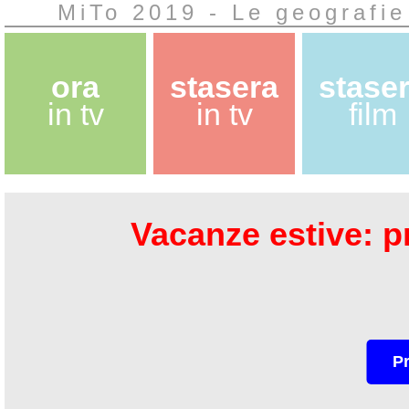
MiTo 2019 - Le geografie
ora
stasera
stase
in tv
in tv
film
Vacanze estive: pr
P