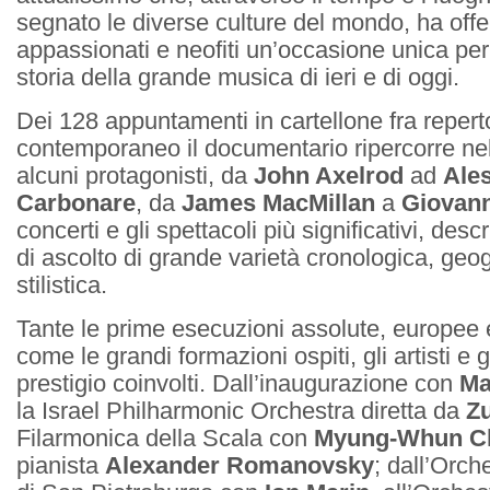
segnato le diverse culture del mondo, ha offer
appassionati e neofiti un’occasione unica per
storia della grande musica di ieri e di oggi.
Dei 128 appuntamenti in cartellone fra repert
contemporaneo il documentario ripercorre nel
alcuni protagonisti, da
John Axelrod
ad
Ale
Carbonare
, da
James MacMillan
a
Giovann
concerti e gli spettacoli più significativi, desc
di ascolto di grande varietà cronologica, geog
stilistica.
Tante le prime esecuzioni assolute, europee e
come le grandi formazioni ospiti, gli artisti e 
prestigio coinvolti. Dall’inaugurazione con
Ma
la Israel Philharmonic Orchestra diretta da
Z
Filarmonica della Scala con
Myung-Whun C
pianista
Alexander Romanovsky
; dall’Orch