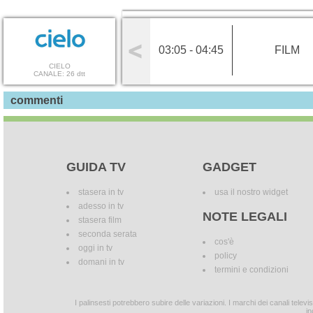
03:05 - 04:45
FILM
CIELO
CANALE: 26 dtt
commenti
GUIDA TV
GADGET
stasera in tv
usa il nostro widget
adesso in tv
NOTE LEGALI
stasera film
seconda serata
cos'è
oggi in tv
policy
domani in tv
termini e condizioni
I palinsesti potrebbero subire delle variazioni. I marchi dei canali tele
in