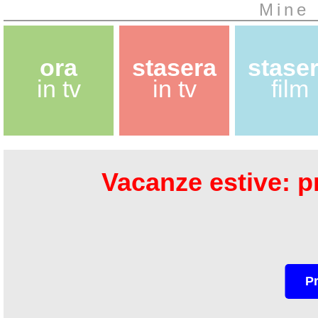
Mine 
ora
stasera
stase
in tv
in tv
film
Vacanze estive: pr
P