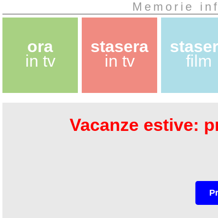
Memorie inf
ora
stasera
stase
in tv
in tv
film
Vacanze estive: pr
P