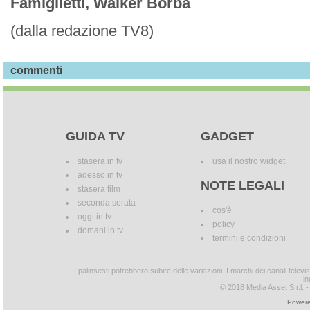
Famiglietti, Walker Borba
(dalla redazione TV8)
commenti
GUIDA TV
GADGET
stasera in tv
usa il nostro widget
adesso in tv
NOTE LEGALI
stasera film
seconda serata
cos'è
oggi in tv
policy
domani in tv
termini e condizioni
I palinsesti potrebbero subire delle variazioni. I marchi dei canali tele
in
© 2018 Media Asset S.r.l. - T
Powere