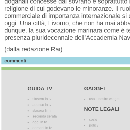
doganali concesse dal sovrano e soprattutto la
religione di cui godevano le minoranze. Il ruol
commerciale di importanza internazionale si 
oggi. Una città, Livorno, che non ha mai abb
dunque, la sua vocazione marinara come è te
presenza pluridecennale dell’Accademia Nav
(dalla redazione Rai)
commenti
GUIDA TV
GADGET
stasera in tv
usa il nostro widget
adesso in tv
NOTE LEGALI
stasera film
seconda serata
cos'è
oggi in tv
policy
domani in tv