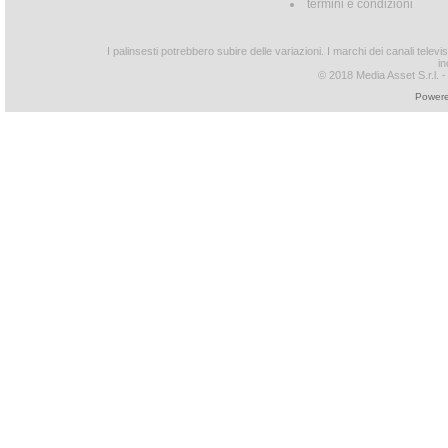
termini e condizioni
I palinsesti potrebbero subire delle variazioni. I marchi dei canali tele
in
© 2018 Media Asset S.r.l. - T
Powere