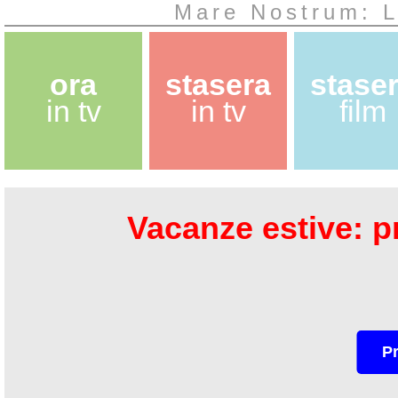
Mare Nostrum: L
ora
stasera
stase
in tv
in tv
film
Vacanze estive: pr
P