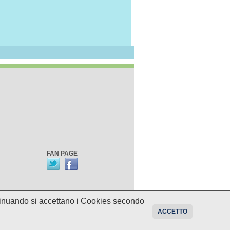
FAN PAGE
ontinuando si accettano i Cookies secondo
oni sui programmi potrebbero essere
ACCETTO