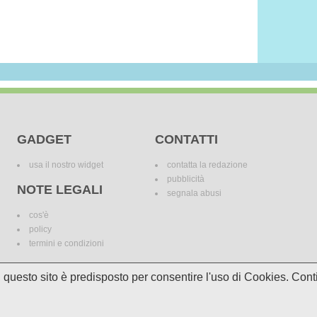
GADGET
CONTATTI
usa il nostro widget
contatta la redazione
pubblicità
NOTE LEGALI
segnala abusi
cos'è
policy
termini e condizioni
i, questo sito è predisposto per consentire l'uso di Cookies. C
le variazioni. I marchi dei canali televisivi appartengono ai legittimi proprietari. Le informazi
incomplete e/o errate.
© 2018 Media Asset S.r.l. - Tutti i diritti riservati. - P.I./C.F: 11305210012
Powered by