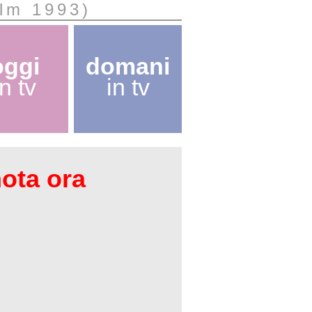
ilm 1993)
oggi
domani
in tv
in tv
nota ora