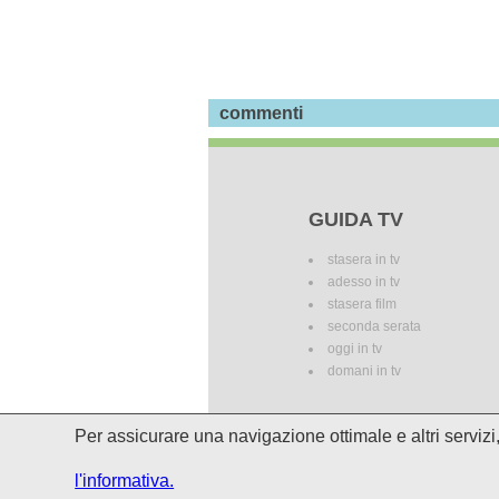
commenti
GUIDA TV
stasera in tv
adesso in tv
stasera film
seconda serata
oggi in tv
domani in tv
Per assicurare una navigazione ottimale e altri serviz
I palinsesti potrebbero subire del
l'informativa.