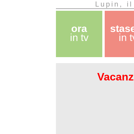
Lupin, i
ora
stas
in tv
in t
Vacanze