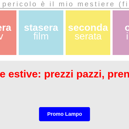
l pericolo è il mio mestiere (f
era
stasera
seconda
v
film
serata
 estive: prezzi pazzi, pre
Promo Lampo