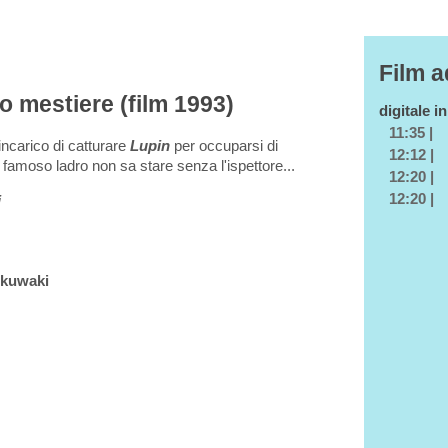
Film a
mio mestiere (film 1993)
digitale i
11:35 |
'incarico di catturare
Lupin
per occuparsi di
12:12 |
 famoso ladro non sa stare senza l'ispettore...
12:20 |
12:20 |
i
Okuwaki