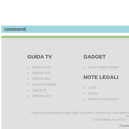
commenti
GUIDA TV
GADGET
stasera in tv
usa il nostro widget
adesso in tv
NOTE LEGALI
stasera film
seconda serata
cos'è
oggi in tv
policy
domani in tv
termini e condizioni
I palinsesti potrebbero subire delle variazioni. I marchi dei canali tele
in
© 2018 Media Asset S.r.l. - T
Powere