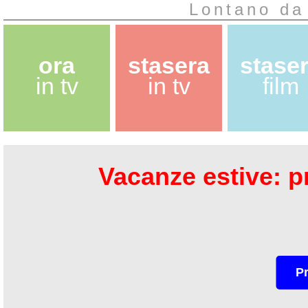
Lontano da
ora
stasera
stase
in tv
in tv
film
Vacanze estive: pr
P