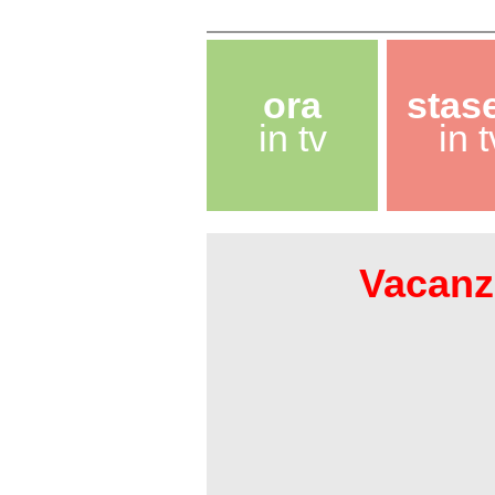
ora
stas
in tv
in t
Vacanze