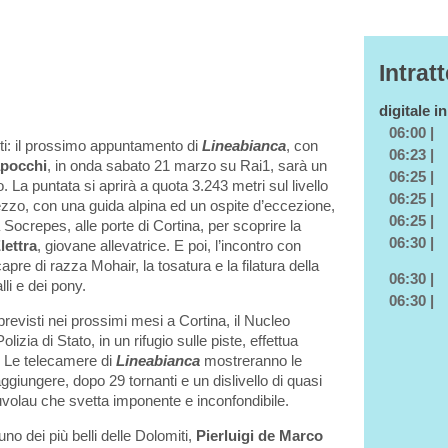
Intrat
digitale i
06:00 |
iti: il prossimo appuntamento di
Lineabianca
, con
06:23 |
apocchi
, in onda sabato 21 marzo su Rai1, sarà un
06:25 |
 La puntata si aprirà a quota 3.243 metri sul livello
06:25 |
Mezzo, con una guida alpina ed un ospite d’eccezione,
06:25 |
a Socrepes, alle porte di Cortina, per scoprire la
06:30 |
lettra
, giovane allevatrice. E poi, l’incontro con
capre di razza Mohair, la tosatura e la filatura della
06:30 |
li e dei pony.
06:30 |
previsti nei prossimi mesi a Cortina, il Nucleo
izia di Stato, in un rifugio sulle piste, effettua
o. Le telecamere di
Lineabianca
mostreranno le
ggiungere, dopo 29 tornanti e un dislivello di quasi
uvolau che svetta imponente e inconfondibile.
no dei più belli delle Dolomiti,
Pierluigi de Marco