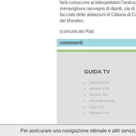
farà conoscere ai telespettatori l’antic
meravigliosa rassegna di dipinti, sia di 
facciate delle abitazioni di Cibiana di C
dei Murales.
(comunicato Rai)
commenti
GUIDA TV
stasera in tv
adesso in tv
stasera film
seconda serata
oggi in tv
domani in tv
Per assicurare una navigazione ottimale e altri serviz
I palinsesti potrebbero subire del