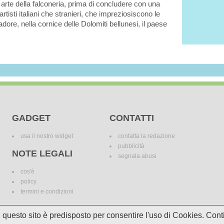
a arte della falconeria, prima di concludere con una
artisti italiani che stranieri, che impreziosiscono le
adore, nella cornice delle Dolomiti bellunesi, il paese
GADGET
CONTATTI
usa il nostro widget
contatta la redazione
pubblicità
NOTE LEGALI
segnala abusi
cos'è
policy
termini e condizioni
i, questo sito è predisposto per consentire l'uso di Cookies. C
le variazioni. I marchi dei canali televisivi appartengono ai legittimi proprietari. Le informazi
incomplete e/o errate.