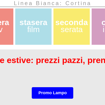
Linea Bianca: Cortina
era
stasera
seconda
v
film
serata
 estive: prezzi pazzi, pre
Promo Lampo