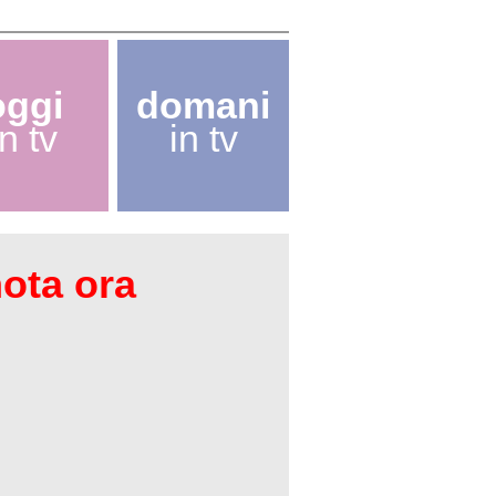
oggi
domani
in tv
in tv
nota ora