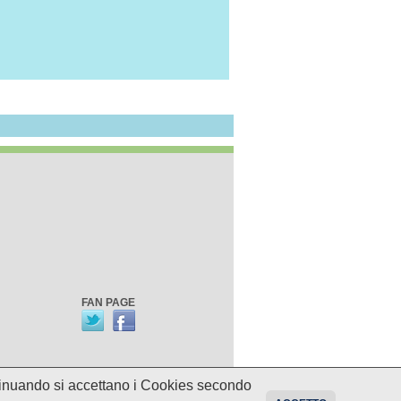
FAN PAGE
ontinuando si accettano i Cookies secondo
oni sui programmi potrebbero essere