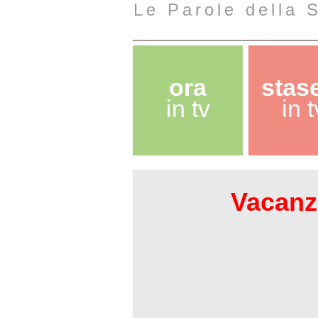
Le Parole della S
ora
stas
in tv
in t
Vacanze