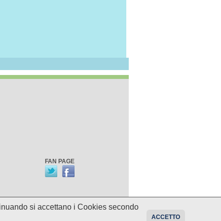
FAN PAGE
ontinuando si accettano i Cookies secondo
oni sui programmi potrebbero essere
ACCETTO