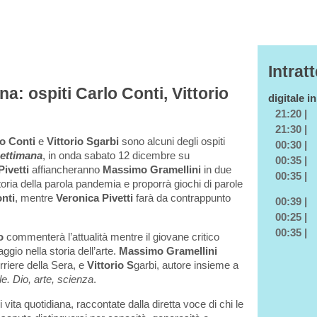
Intrat
a: ospiti Carlo Conti, Vittorio
digitale i
21:20 |
21:30 |
o Conti
e
Vittorio Sgarbi
sono alcuni degli ospiti
00:30 |
settimana
, in onda sabato 12 dicembre su
00:35 |
Pivetti
affiancheranno
Massimo Gramellini
in due
00:35 |
oria della parola pandemia e proporrà giochi di parole
nti
, mentre
Veronica Pivetti
farà da contrappunto
00:39 |
00:25 |
00:35 |
o
commenterà l’attualità mentre il giovane critico
ggio nella storia dell’arte.
Massimo Gramellini
rriere della Sera, e
Vittorio S
garbi, autore insieme a
le. Dio, arte, scienza
.
i vita quotidiana, raccontate dalla diretta voce di chi le