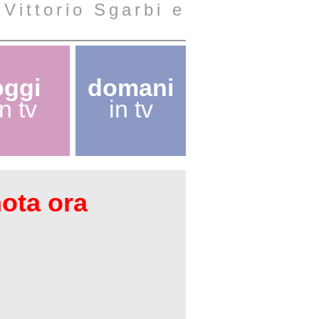
 Vittorio Sgarbi e
oggi
domani
in tv
in tv
nota ora