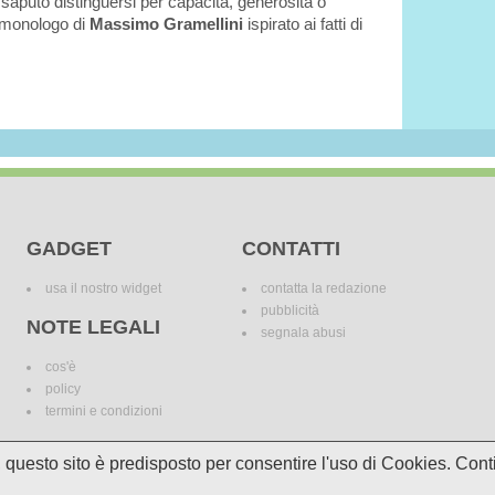
saputo distinguersi per capacità, generosità o
l monologo di
Massimo Gramellini
ispirato ai fatti di
GADGET
CONTATTI
usa il nostro widget
contatta la redazione
pubblicità
NOTE LEGALI
segnala abusi
cos'è
policy
termini e condizioni
i, questo sito è predisposto per consentire l'uso di Cookies. C
le variazioni. I marchi dei canali televisivi appartengono ai legittimi proprietari. Le informazi
incomplete e/o errate.
© 2018 Media Asset S.r.l. - Tutti i diritti riservati. - P.I./C.F: 11305210012