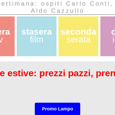
ettimana: ospiti Carlo Conti,
Aldo Cazzullo
era
stasera
seconda
v
film
serata
 estive: prezzi pazzi, pre
Promo Lampo