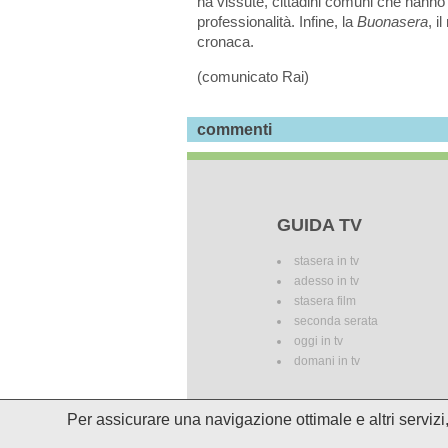
ha vissute, cittadini comuni che hanno 
professionalità. Infine, la
Buonasera
, i
cronaca.
(comunicato Rai)
commenti
GUIDA TV
stasera in tv
adesso in tv
stasera film
seconda serata
oggi in tv
domani in tv
Per assicurare una navigazione ottimale e altri serviz
I palinsesti potrebbero subire del