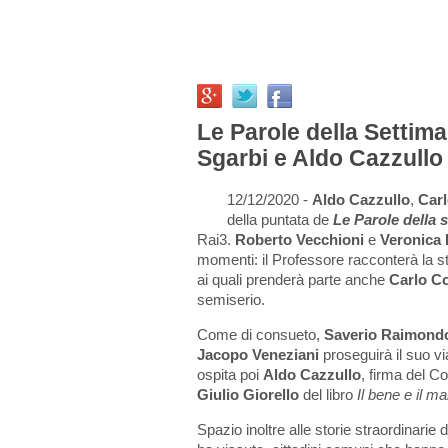
Le Parole della Settiman
Sgarbi e Aldo Cazzullo
12/12/2020 -
Aldo Cazzullo
,
Carl
della puntata de
Le Parole della 
Rai3.
Roberto Vecchioni
e
Veronica 
momenti: il Professore racconterà la st
ai quali prenderà parte anche
Carlo Co
semiserio.
Come di consueto,
Saverio Raimond
Jacopo Veneziani
proseguirà il suo via
ospita poi
Aldo Cazzullo
, firma del Co
Giulio Giorello
del libro
Il bene e il ma
Spazio inoltre alle storie straordinarie d