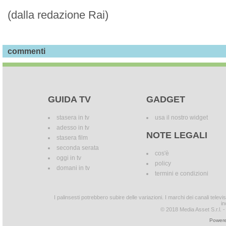
(dalla redazione Rai)
commenti
GUIDA TV
GADGET
stasera in tv
usa il nostro widget
adesso in tv
NOTE LEGALI
stasera film
seconda serata
cos'è
oggi in tv
policy
domani in tv
termini e condizioni
I palinsesti potrebbero subire delle variazioni. I marchi dei canali tele
in
© 2018 Media Asset S.r.l. - T
Powere