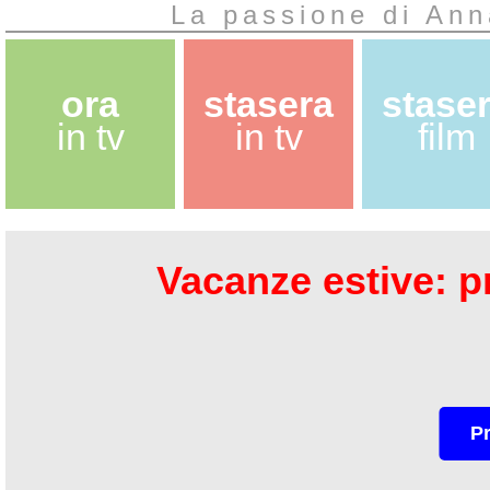
La passione di An
ora
stasera
stase
in tv
in tv
film
Vacanze estive: pr
P