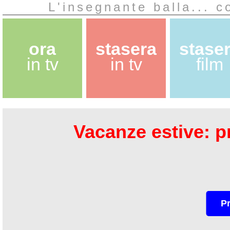
L'insegnante balla... c
ora
stasera
stase
in tv
in tv
film
Vacanze estive: pr
P