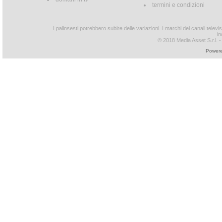
termini e condizioni
I palinsesti potrebbero subire delle variazioni. I marchi dei canali tele
in
© 2018 Media Asset S.r.l. - T
Powere