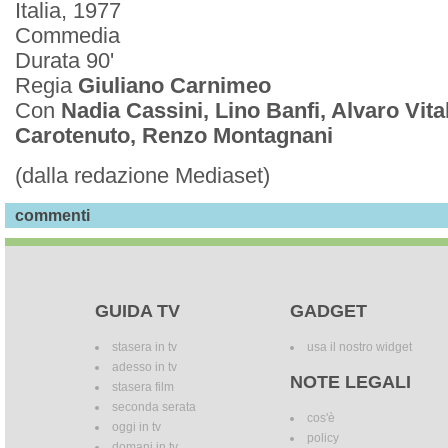
Italia, 1977
Commedia
Durata 90'
Regia
Giuliano Carnimeo
Con
Nadia Cassini, Lino Banfi, Alvaro Vital
Carotenuto, Renzo Montagnani
(dalla redazione Mediaset)
commenti
GUIDA TV
GADGET
stasera in tv
usa il nostro widget
adesso in tv
NOTE LEGALI
stasera film
seconda serata
cos'è
oggi in tv
policy
domani in tv