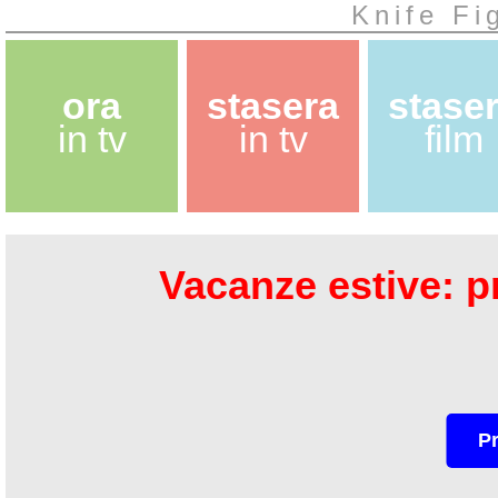
Knife Fi
ora
stasera
stase
in tv
in tv
film
Vacanze estive: pr
P