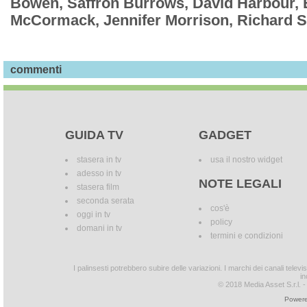
Bowen, Saffron Burrows, David Harbour, 
McCormack, Jennifer Morrison, Richard S
commenti
GUIDA TV
GADGET
stasera in tv
usa il nostro widget
adesso in tv
NOTE LEGALI
stasera film
seconda serata
cos'è
oggi in tv
policy
domani in tv
termini e condizioni
I palinsesti potrebbero subire delle variazioni. I marchi dei canali tele
in
© 2018 Media Asset S.r.l. - T
Powere