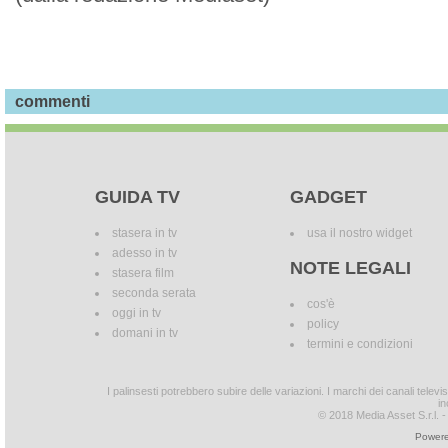
commenti
GUIDA TV
GADGET
stasera in tv
usa il nostro widget
adesso in tv
NOTE LEGALI
stasera film
seconda serata
cos'è
oggi in tv
policy
domani in tv
termini e condizioni
I palinsesti potrebbero subire delle variazioni. I marchi dei canali tele
in
© 2018 Media Asset S.r.l. - T
Powere