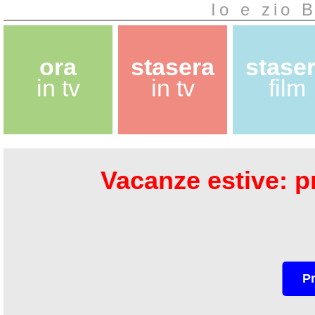
Io e zio 
ora
stasera
stase
in tv
in tv
film
Vacanze estive: pr
P