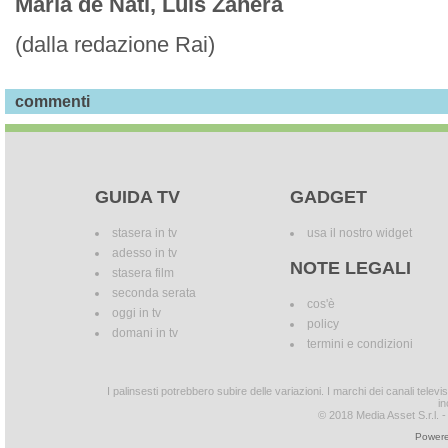
María de Nati, Luis Zahera
(dalla redazione Rai)
commenti
GUIDA TV
GADGET
stasera in tv
usa il nostro widget
adesso in tv
NOTE LEGALI
stasera film
seconda serata
cos'è
oggi in tv
policy
domani in tv
termini e condizioni
I palinsesti potrebbero subire delle variazioni. I marchi dei canali tele
in
© 2018 Media Asset S.r.l. - T
Powere