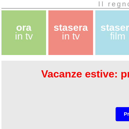
Il regn
ora
stasera
stase
in tv
in tv
film
Vacanze estive: pr
P