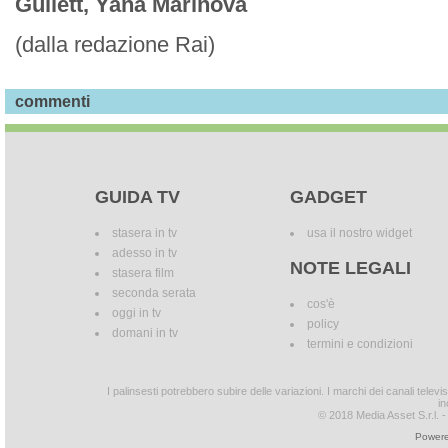
Gullett, Yana Marinova
(dalla redazione Rai)
commenti
GUIDA TV
GADGET
stasera in tv
usa il nostro widget
adesso in tv
NOTE LEGALI
stasera film
seconda serata
cos'è
oggi in tv
policy
domani in tv
termini e condizioni
I palinsesti potrebbero subire delle variazioni. I marchi dei canali tele
in
© 2018 Media Asset S.r.l. - T
Powere