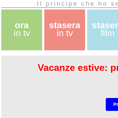
Il principe che ho 
ora
stasera
stase
in tv
in tv
film
Vacanze estive: pr
P