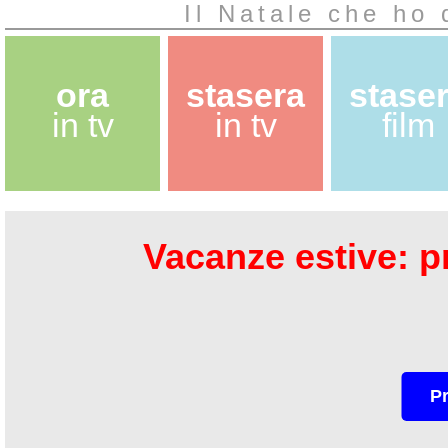
Il Natale che ho 
ora
stasera
stase
in tv
in tv
film
Vacanze estive: pr
P