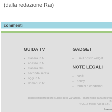
(dalla redazione Rai)
commenti
GUIDA TV
GADGET
stasera in tv
usa il nostro widget
adesso in tv
NOTE LEGALI
stasera film
seconda serata
cos'è
oggi in tv
policy
domani in tv
termini e condizioni
I palinsesti potrebbero subire delle variazioni. I marchi dei canali tele
in
© 2018 Media Asset S.r.l. - T
Powere