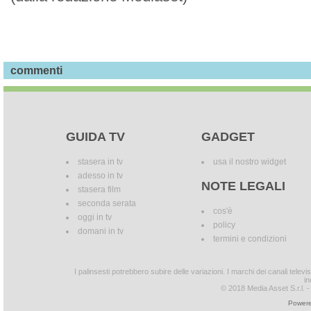
commenti
GUIDA TV
GADGET
stasera in tv
usa il nostro widget
adesso in tv
NOTE LEGALI
stasera film
seconda serata
cos'è
oggi in tv
policy
domani in tv
termini e condizioni
I palinsesti potrebbero subire delle variazioni. I marchi dei canali tele
in
© 2018 Media Asset S.r.l. - T
Powere