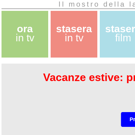
Il mostro della 
ora
stasera
stase
in tv
in tv
film
Vacanze estive: pr
P