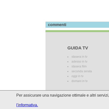
commenti
GUIDA TV
stasera in tv
adesso in tv
stasera film
seconda serata
oggi in tv
domani in tv
Per assicurare una navigazione ottimale e altri serviz
I palinsesti potrebbero subire del
l'informativa.