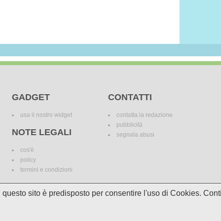
GADGET
CONTATTI
usa il nostro widget
contatta la redazione
pubblicità
NOTE LEGALI
segnala abusi
cos'è
policy
termini e condizioni
i, questo sito è predisposto per consentire l'uso di Cookies. C
le variazioni. I marchi dei canali televisivi appartengono ai legittimi proprietari. Le informazi
incomplete e/o errate.
© 2018 Media Asset S.r.l. - Tutti i diritti riservati. - P.I./C.F: 11305210012
Powered by