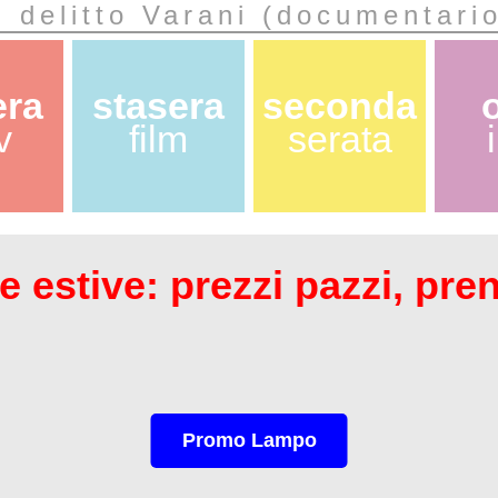
l delitto Varani (documentari
era
stasera
seconda
v
film
serata
 estive: prezzi pazzi, pre
Promo Lampo