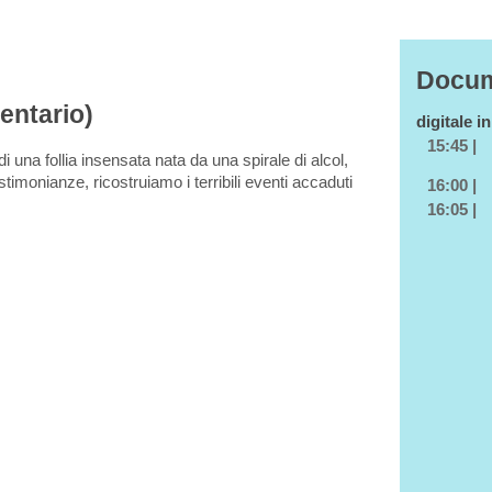
Docum
mentario)
digitale i
15:45 |
 di una follia insensata nata da una spirale di alcol,
stimonianze, ricostruiamo i terribili eventi accaduti
16:00 |
16:05 |