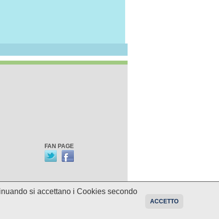
FAN PAGE
ontinuando si accettano i Cookies secondo
oni sui programmi potrebbero essere
ACCETTO