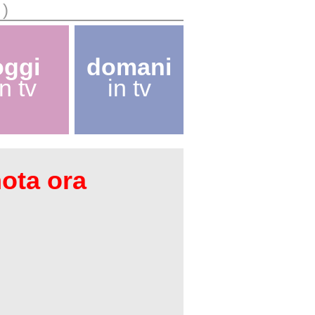
o)
oggi
domani
in tv
in tv
nota ora