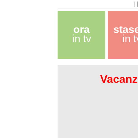
I
ora
stas
in tv
in t
Vacanze