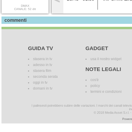
DMAX
CANALE: 52 dtt
commenti
GUIDA TV
GADGET
stasera in tv
usa il nostro widget
adesso in tv
NOTE LEGALI
stasera film
seconda serata
cos'è
oggi in tv
policy
domani in tv
termini e condizioni
I palinsesti potrebbero subire delle variazioni. I marchi dei canali tele
in
© 2018 Media Asset S.r.l. - T
Powere