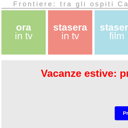
Frontiere: tra gli ospiti C
ora
stasera
stase
in tv
in tv
film
Vacanze estive: pr
P