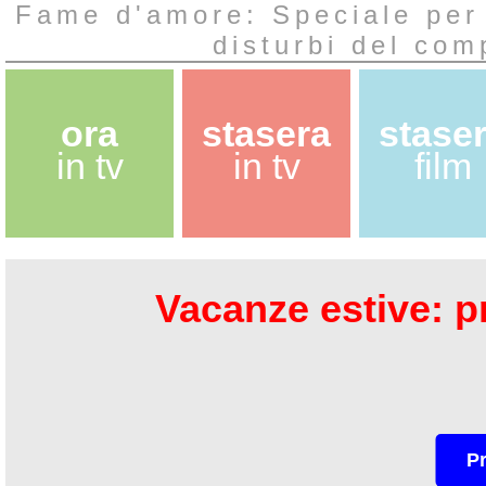
Fame d'amore: Speciale per 
disturbi del co
ora
stasera
stase
in tv
in tv
film
Vacanze estive: pr
P