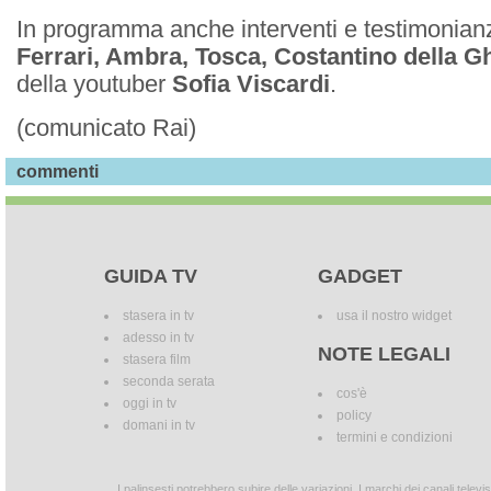
In programma anche interventi e testimonian
Ferrari, Ambra, Tosca, Costantino della 
della youtuber
Sofia Viscardi
.
(comunicato Rai)
commenti
GUIDA TV
GADGET
stasera in tv
usa il nostro widget
adesso in tv
NOTE LEGALI
stasera film
seconda serata
cos'è
oggi in tv
policy
domani in tv
termini e condizioni
I palinsesti potrebbero subire delle variazioni. I marchi dei canali tele