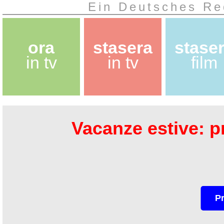
Ein Deutsches Re
ora
stasera
stase
in tv
in tv
film
Vacanze estive: pr
P