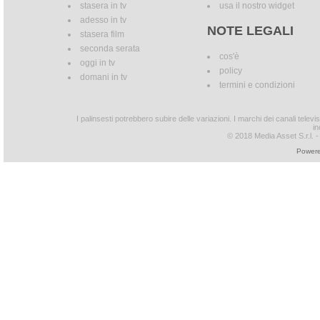
stasera in tv
usa il nostro widget
adesso in tv
NOTE LEGALI
stasera film
seconda serata
cos'è
oggi in tv
policy
domani in tv
termini e condizioni
I palinsesti potrebbero subire delle variazioni. I marchi dei canali tele
in
© 2018 Media Asset S.r.l. - T
Powere