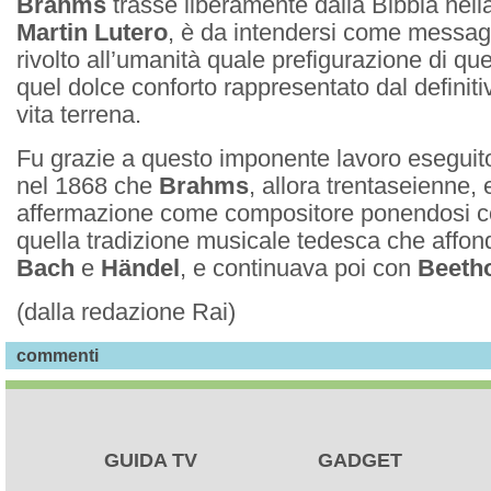
Brahms
trasse liberamente dalla Bibbia nell
Martin Lutero
, è da intendersi come messag
rivolto all’umanità quale prefigurazione di que
quel dolce conforto rappresentato dal definiti
vita terrena.
Fu grazie a questo imponente lavoro eseguito
nel 1868 che
Brahms
, allora trentaseienne, 
affermazione come compositore ponendosi co
quella tradizione musicale tedesca che affond
Bach
e
Händel
, e continuava poi con
Beeth
(dalla redazione Rai)
commenti
GUIDA TV
GADGET