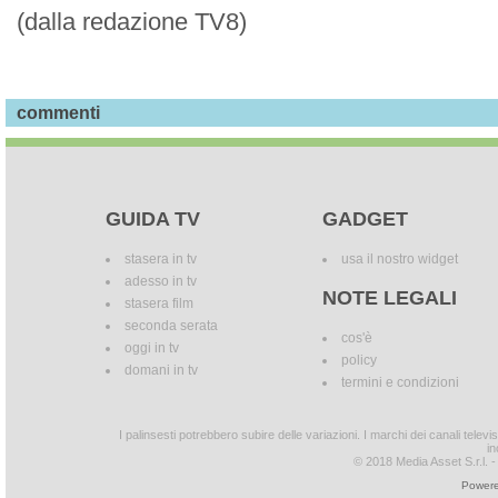
(dalla redazione TV8)
commenti
GUIDA TV
GADGET
stasera in tv
usa il nostro widget
adesso in tv
NOTE LEGALI
stasera film
seconda serata
cos'è
oggi in tv
policy
domani in tv
termini e condizioni
I palinsesti potrebbero subire delle variazioni. I marchi dei canali tele
in
© 2018 Media Asset S.r.l. - T
Powere