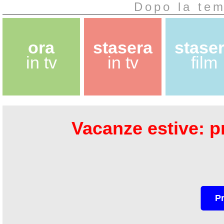
Dopo la tem
ora
stasera
stase
in tv
in tv
film
Vacanze estive: pr
P