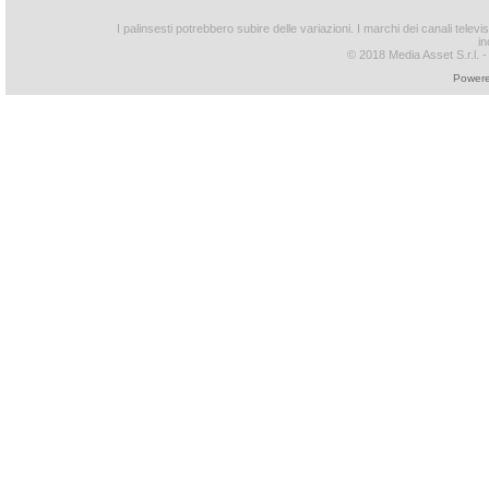
I palinsesti potrebbero subire delle variazioni. I marchi dei canali tele
in
© 2018 Media Asset S.r.l. - T
Powere