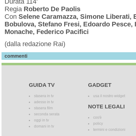
Durata 114'
Regia
Roberto De Paolis
Con
Selene Caramazza, Simone Liberati, 
Bobulova, Stefano Fresi, Edoardo Pesce, I
Monache, Federico Pacifici
(dalla redazione Rai)
commenti
GUIDA TV
GADGET
stasera in tv
usa il nostro widget
adesso in tv
NOTE LEGALI
stasera film
seconda serata
cos'è
oggi in tv
policy
domani in tv
termini e condizioni