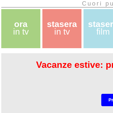
Cuori pu
ora
stasera
stase
in tv
in tv
film
Vacanze estive: pr
P