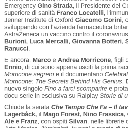
Emergency
Gino Strada
, il Presidente del C
superiore di sanità
Franco Locatelli
, l'immu
Jenner Institute di Oxford
Giacomo Gorini
, 
sviluppando con l'azienda farmaceutica brita
AstraZeneca un vaccino contro il coronaviru
Burioni, Luca Mercalli, Giovanna Botteri, 
Ranucci
.
E ancora,
Marco
e
Andrea Morricone
, figl
Ennio
, di cui sono appena usciti la prima ra
Morricone segreto
e il documentario
Celebrat
Morricone: The Secrets Behind His Genius
,
nuovo singolo
Fino a farci scomparire
e prota
docu-serie in esclusiva su Raiplay
Storie di u
Chiude la serata
Che Tempo Che Fa – Il tav
Lagerbåck,
il
Mago Forest, Nino Frassica, 
Ale e Franz
, con ospiti
Silvan
, nelle librerie