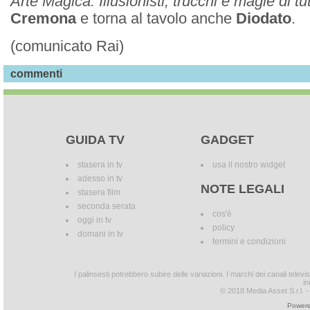
Arte Magica. Illusionisti, trucchi e magie di tut
Cremona
e torna al tavolo anche
Diodato
.
(comunicato Rai)
commenti
GUIDA TV
GADGET
stasera in tv
usa il nostro widget
adesso in tv
NOTE LEGALI
stasera film
seconda serata
cos'è
oggi in tv
policy
domani in tv
termini e condizioni
I palinsesti potrebbero subire delle variazioni. I marchi dei canali tele
in
© 2018 Media Asset S.r.l. - T
Powere