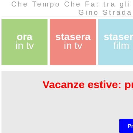
Che Tempo Che Fa: tra gli 
Gino Strada
ora
stasera
stase
in tv
in tv
film
Vacanze estive: pr
P