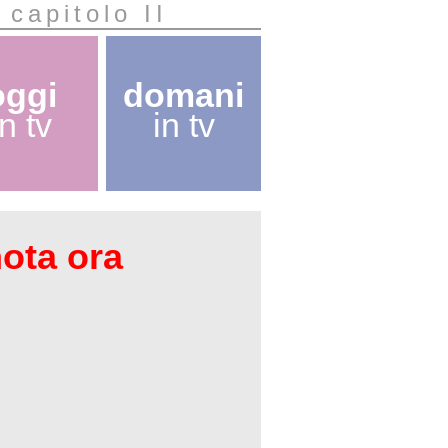
 capitolo II
oggi
domani
in tv
in tv
nota ora