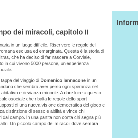
Inform
mpo dei miracoli, capitolo II
ria in un luogo difficile. Riscrivere le regole del
ia romana esclusa ed emarginata. Questa è la storia di
ultras, che ha deciso di far nascere a Corviale,
 in cui vivono 5000 persone, un'esperienza
ociale.
tappa del viaggio di
Domenico Iannacone
in un
bandono che sembra aver perso ogni speranza nel
abitativo e devianza minorile. A dare luce a questo
calciosociale che ribalta le regole dello sport
upposti di una nuova visione democratica del gioco e
za distinzione di sesso e abilità e vince chi
ri dal campo. In una partita non conta chi segna più
i altri. Un piccolo campo dei miracoli dove sembra