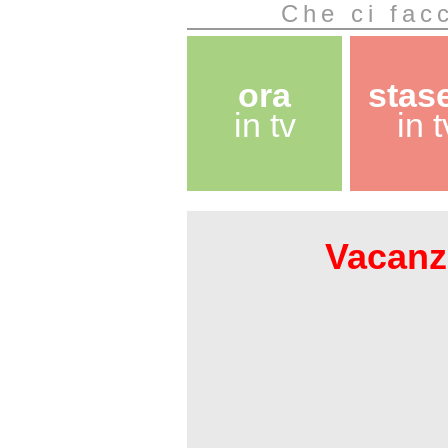
Che ci facc
ora
stas
in tv
in t
Vacanze