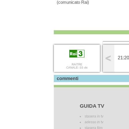
(comunicato Rai)
21:20
RAITRE
CANALE: 03 dtt
commenti
GUIDA TV
stasera in tv
adesso in tv
stasera film