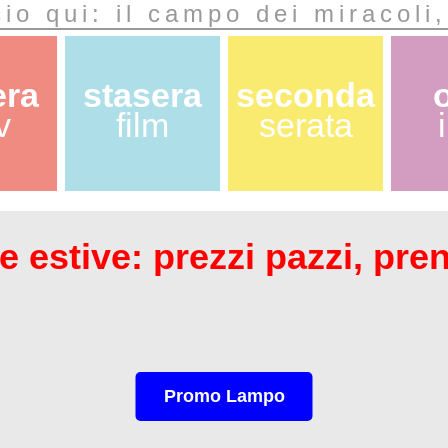
io qui: il campo dei miracoli,
era
stasera
seconda
v
film
serata
 estive: prezzi pazzi, pre
Promo Lampo