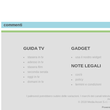
commenti
GUIDA TV
GADGET
stasera in tv
usa il nostro widget
adesso in tv
NOTE LEGALI
stasera film
seconda serata
cos'è
oggi in tv
policy
domani in tv
termini e condizioni
I palinsesti potrebbero subire delle variazioni. I marchi dei canali tele
in
© 2018 Media Asset S.r.l. - T
Powere