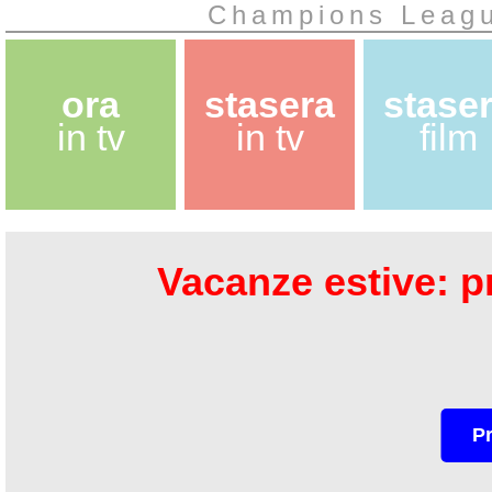
Champions Leagu
ora
stasera
stase
in tv
in tv
film
Vacanze estive: pr
P