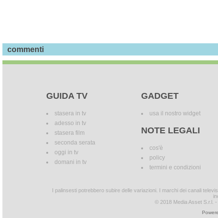
commenti
GUIDA TV
GADGET
stasera in tv
usa il nostro widget
adesso in tv
NOTE LEGALI
stasera film
seconda serata
cos'è
oggi in tv
policy
domani in tv
termini e condizioni
I palinsesti potrebbero subire delle variazioni. I marchi dei canali tele
in
© 2018 Media Asset S.r.l. - T
Powere