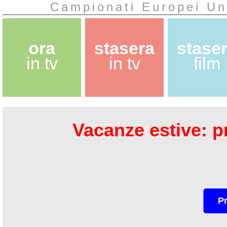
Campionati Europei Un
ora
stasera
stase
in tv
in tv
film
Vacanze estive: pr
P