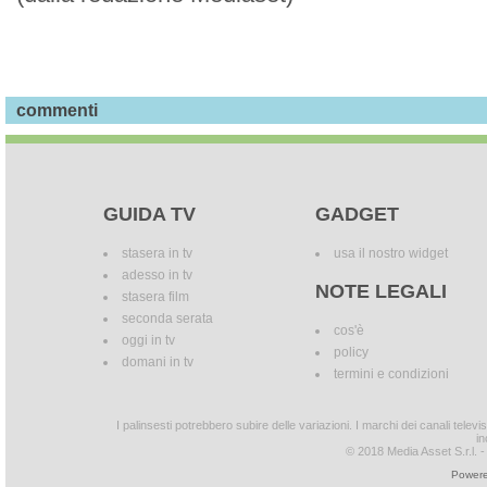
commenti
GUIDA TV
GADGET
stasera in tv
usa il nostro widget
adesso in tv
NOTE LEGALI
stasera film
seconda serata
cos'è
oggi in tv
policy
domani in tv
termini e condizioni
I palinsesti potrebbero subire delle variazioni. I marchi dei canali tele
in
© 2018 Media Asset S.r.l. - T
Powere