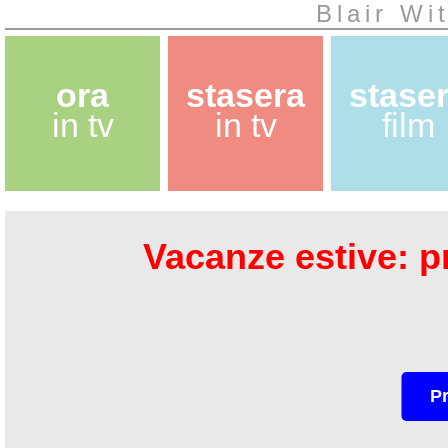
Blair Wi
ora
stasera
stase
in tv
in tv
film
Vacanze estive: pr
P