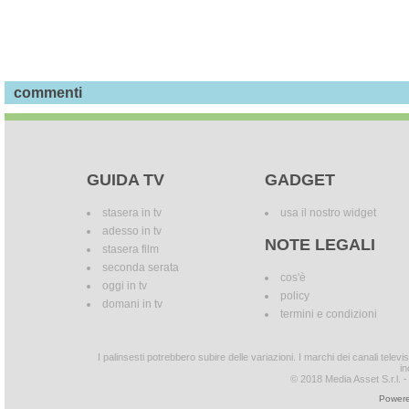
commenti
GUIDA TV
GADGET
stasera in tv
usa il nostro widget
adesso in tv
NOTE LEGALI
stasera film
seconda serata
cos'è
oggi in tv
policy
domani in tv
termini e condizioni
I palinsesti potrebbero subire delle variazioni. I marchi dei canali tele
in
© 2018 Media Asset S.r.l. - T
Powere