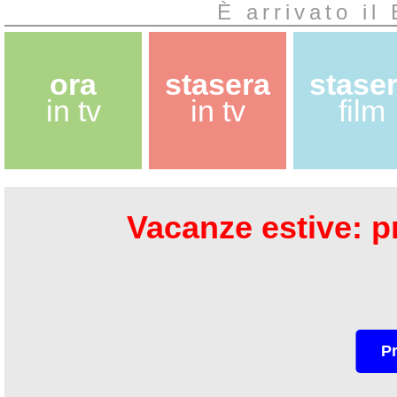
È arrivato il
ora
stasera
stase
in tv
in tv
film
Vacanze estive: pr
P