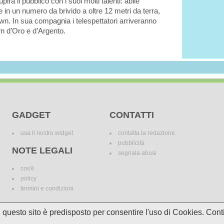
tupirà il pubblico con i suoi molti talenti: abile
in un numero da brivido a oltre 12 metri da terra,
lown. In sua compagnia i telespettatori arriveranno
wn d’Oro e d’Argento.
GADGET
CONTATTI
usa il nostro widget
contatta la redazione
pubblicità
NOTE LEGALI
segnala abusi
cos'è
policy
termini e condizioni
i, questo sito è predisposto per consentire l'uso di Cookies. C
le variazioni. I marchi dei canali televisivi appartengono ai legittimi proprietari. Le informazi
incomplete e/o errate.