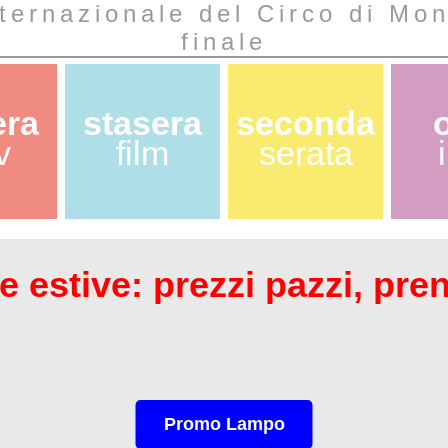
nternazionale del Circo di Mon
finale
era
stasera
seconda
v
film
serata
 estive: prezzi pazzi, pre
Promo Lampo