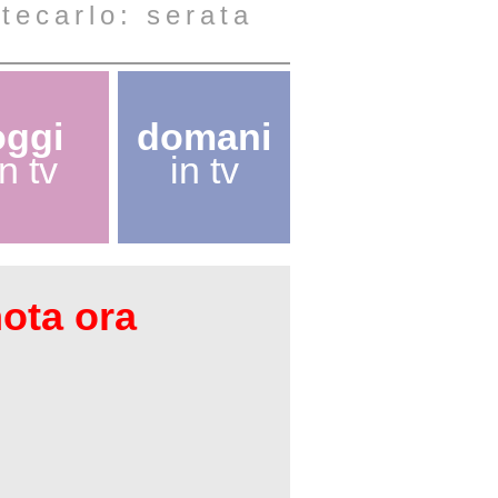
tecarlo: serata
oggi
domani
in tv
in tv
nota ora