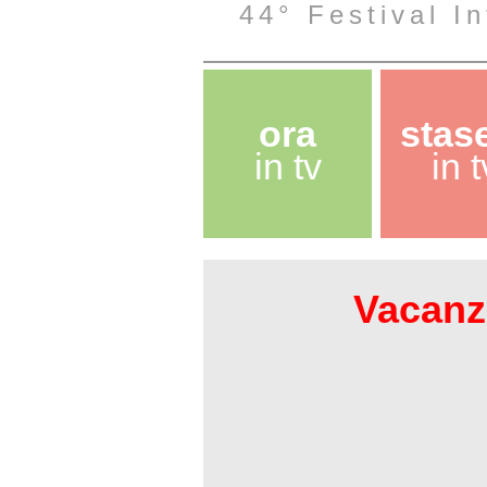
44° Festival I
ora
stas
in tv
in t
Vacanze