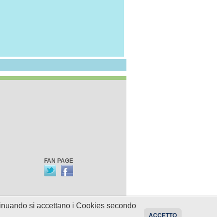
FAN PAGE
ontinuando si accettano i Cookies secondo
oni sui programmi potrebbero essere
ACCETTO