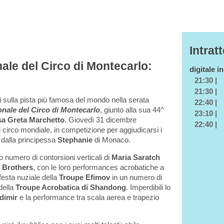
Intrat
nale del Circo di Montecarlo:
digitale i
21:30 |
21:30 |
i sulla pista più famosa del mondo nella serata
22:40 |
ionale del Circo di Montecarlo
, giunto alla sua 44^
23:10 |
sa Greta Marchetto
. Giovedì 31 dicembre
22:40 |
del circo mondiale, in competizione per aggiudicarsi i
 dalla principessa
Stephanie
di Monaco.
o numero di contorsioni verticali di
Maria Saratch
 Brothers
, con le loro performances acrobatiche a
 festa nuziale della
Troupe Efimov
in un numero di
 della
Troupe Acrobatica di Shandong
. Imperdibili lo
dimir
e la performance tra scala aerea e trapezio