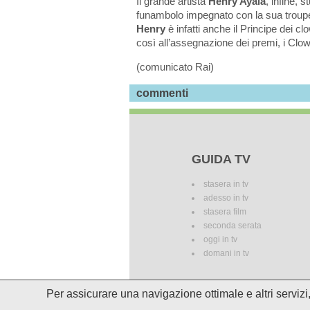
Il grande artista
Henry Ayala
, infine, s
funambolo impegnato con la sua troupe 
Henry
è infatti anche il Principe dei c
così all’assegnazione dei premi, i Clo
(comunicato Rai)
commenti
GUIDA TV
stasera in tv
adesso in tv
stasera film
seconda serata
oggi in tv
domani in tv
Per assicurare una navigazione ottimale e altri serviz
I palinsesti potrebbero subire del