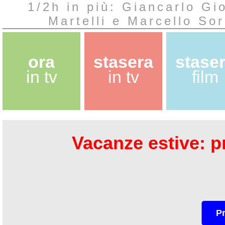
1/2h in più: Giancarlo Gi
Martelli e Marcello Sor
ora
stasera
stase
in tv
in tv
film
Vacanze estive: pr
P