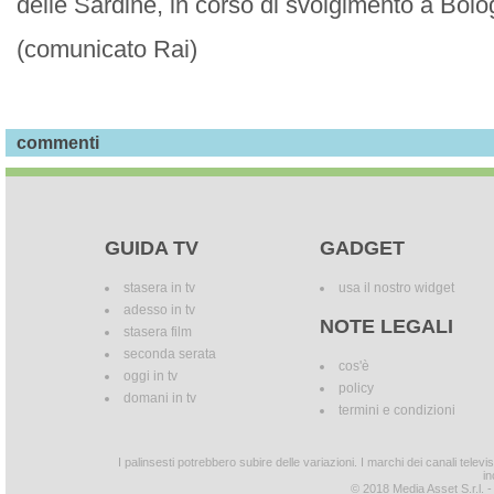
delle Sardine, in corso di svolgimento a Bolo
(comunicato Rai)
commenti
GUIDA TV
GADGET
stasera in tv
usa il nostro widget
adesso in tv
NOTE LEGALI
stasera film
seconda serata
cos'è
oggi in tv
policy
domani in tv
termini e condizioni
I palinsesti potrebbero subire delle variazioni. I marchi dei canali tele
in
© 2018 Media Asset S.r.l. - T