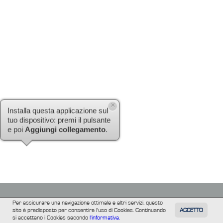
×
Installa questa applicazione sul
tuo dispositivo: premi il pulsante
e poi
Aggiungi collegamento
.
Per assicurare una navigazione ottimale e altri servizi, questo
sito è predisposto per consentire l'uso di Cookies. Continuando
ACCETTO
TUTTI
FILM
INFORMAZIONE
ALTRE
si accettano i Cookies secondo
l'informativa.