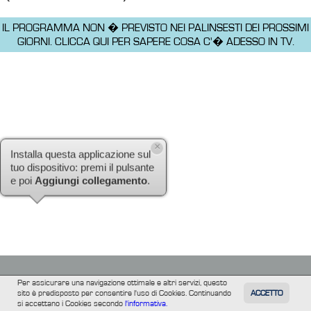
IL PROGRAMMA NON � PREVISTO NEI PALINSESTI DEI PROSSIMI
GIORNI.
CLICCA QUI PER SAPERE COSA C'� ADESSO IN TV.
×
Installa questa applicazione sul
tuo dispositivo: premi il pulsante
e poi
Aggiungi collegamento
.
Per assicurare una navigazione ottimale e altri servizi, questo
sito è predisposto per consentire l'uso di Cookies. Continuando
ACCETTO
TUTTI
FILM
INFORMAZIONE
ALTRE
si accettano i Cookies secondo
l'informativa.