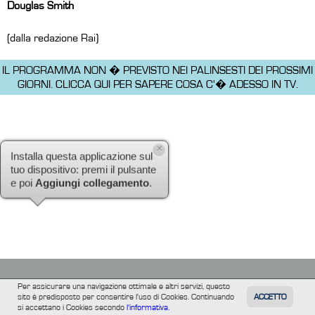
Douglas Smith
(dalla redazione Rai)
IL PROGRAMMA NON � PREVISTO NEI PALINSESTI DEI PROSSIMI
GIORNI.
CLICCA QUI PER SAPERE COSA C'� ADESSO IN TV.
×
Installa questa applicazione sul
tuo dispositivo: premi il pulsante
e poi
Aggiungi collegamento
.
Per assicurare una navigazione ottimale e altri servizi, questo
sito è predisposto per consentire l'uso di Cookies. Continuando
ACCETTO
TUTTI
FILM
INFORMAZIONE
ALTRE
si accettano i Cookies secondo
l'informativa.