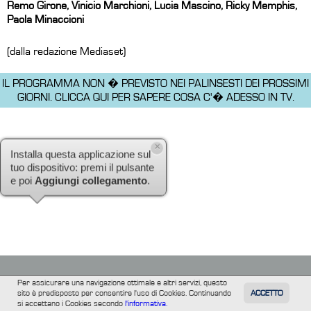
Remo Girone, Vinicio Marchioni, Lucia Mascino, Ricky Memphis,
Paola Minaccioni
(dalla redazione Mediaset)
IL PROGRAMMA NON � PREVISTO NEI PALINSESTI DEI PROSSIMI
GIORNI.
CLICCA QUI PER SAPERE COSA C'� ADESSO IN TV.
×
Installa questa applicazione sul
tuo dispositivo: premi il pulsante
e poi
Aggiungi collegamento
.
Per assicurare una navigazione ottimale e altri servizi, questo
sito è predisposto per consentire l'uso di Cookies. Continuando
ACCETTO
TUTTI
FILM
INFORMAZIONE
ALTRE
si accettano i Cookies secondo
l'informativa.