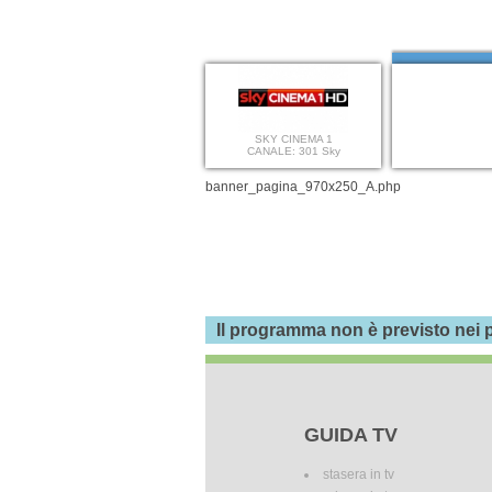
SKY CINEMA 1
CANALE: 301 Sky
banner_pagina_970x250_A.php
Il programma non è previsto nei p
GUIDA TV
stasera in tv