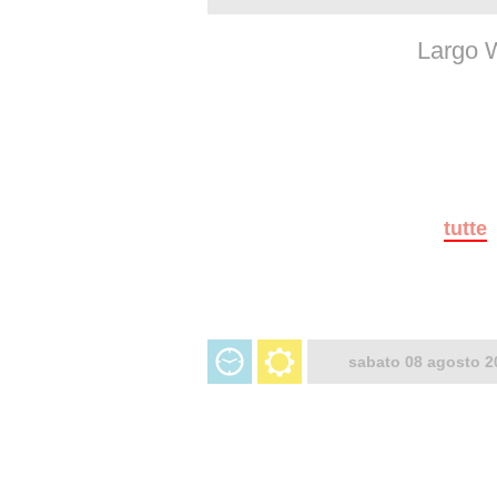
Largo W
tutte
sabato 08 agosto 2