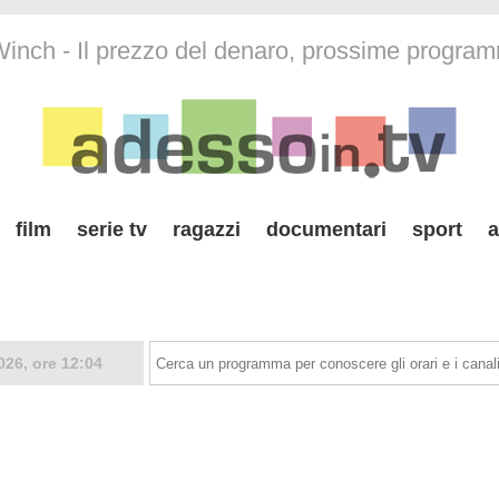
inch - Il prezzo del denaro, prossime progra
film
serie tv
ragazzi
documentari
sport
a
026, ore 12:04