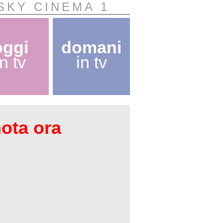
SKY CINEMA 1
oggi
domani
in tv
in tv
nota ora