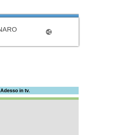
ENARO
 Adesso in tv.