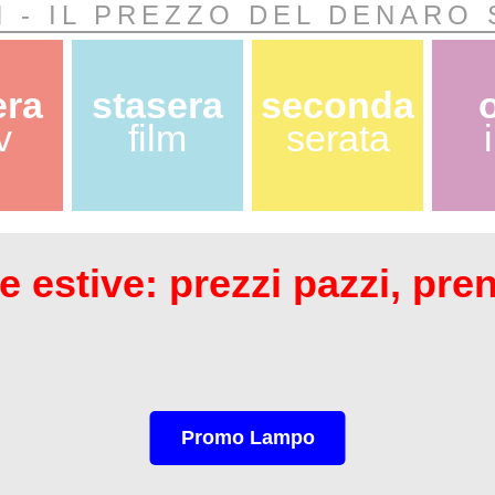
 - IL PREZZO DEL DENARO 
era
stasera
seconda
v
film
serata
 estive: prezzi pazzi, pre
Promo Lampo