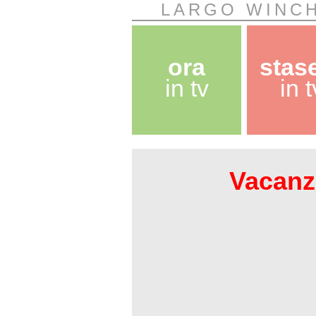
LARGO WINCH
ora
stas
in tv
in t
Vacanze