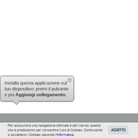
×
Installa questa applicazione sul
tuo dispositivo: premi il pulsante
e poi
Aggiungi collegamento
.
Per assicurare una navigazione ottimale e altri servizi, questo
sito è predisposto per consentire l'uso di Cookies. Continuando
ACCETTO
TUTTI
FILM
INFORMAZIONE
ALTRE
si accettano i Cookies secondo
l'informativa.