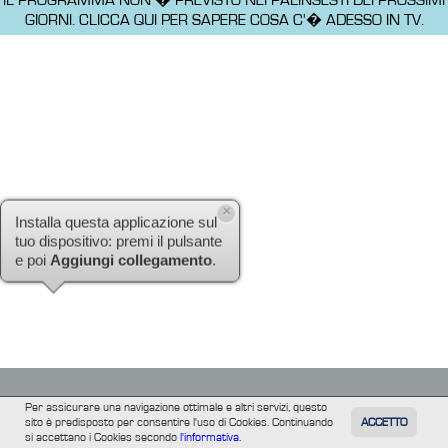
GIORNI.
CLICCA QUI PER SAPERE COSA C'� ADESSO IN TV.
×
Installa questa applicazione sul
tuo dispositivo: premi il pulsante
e poi
Aggiungi collegamento
.
Per assicurare una navigazione ottimale e altri servizi, questo
sito è predisposto per consentire l'uso di Cookies. Continuando
ACCETTO
TUTTI
FILM
INFORMAZIONE
ALTRE
si accettano i Cookies secondo
l'informativa.