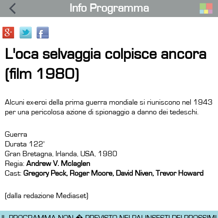
Info Programma
L'oca selvaggia colpisce ancora
(film 1980)
Alcuni ex-eroi della prima guerra mondiale si riuniscono nel 1943
per una pericolosa azione di spionaggio a danno dei tedeschi.
Guerra
Durata 122'
Gran Bretagna, Irlanda, USA, 1980
Regia:
Andrew V. Mclaglen
Cast:
Gregory Peck, Roger Moore, David Niven, Trevor Howard
(dalla redazione Mediaset)
IL PROGRAMMA NON � PREVISTO NEI PALINSESTI DEI PROSSIMI