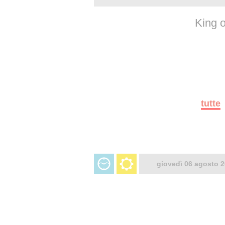
King o
tutte
giovedì 06 agosto 2