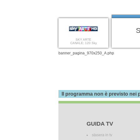
S
SKY ARTE
CANALE: 120 Sky
banner_pagina_970x250_A.php
Il programma non è previsto nei p
GUIDA TV
stasera in tv