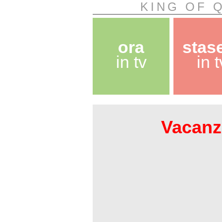
KING OF 
ora
stas
in tv
in t
Vacanze