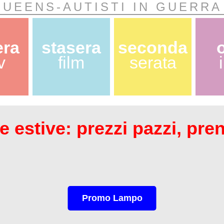
QUEENS-AUTISTI IN GUERRA
era
stasera
seconda
v
film
serata
 estive: prezzi pazzi, pre
Promo Lampo