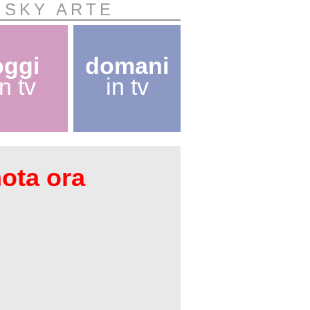
 SKY ARTE
oggi
domani
in tv
in tv
nota ora